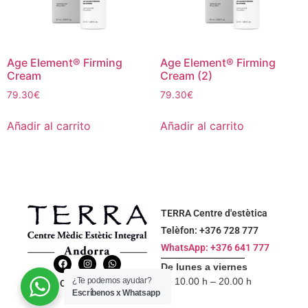
Age Element® Firming
Age Element® Firming
Cream
Cream (2)
79.30
€
79.30
€
Añadir al carrito
Añadir al carrito
TERRA Centre d'estètica
Telèfon: ‭+376 728 777‬
WhatsApp: +376 641 777
De lunes a viernes
¿Te podemos ayudar?
de 10.00 h – 20.00 h
Contáctanos
Escríbenos x Whatsapp